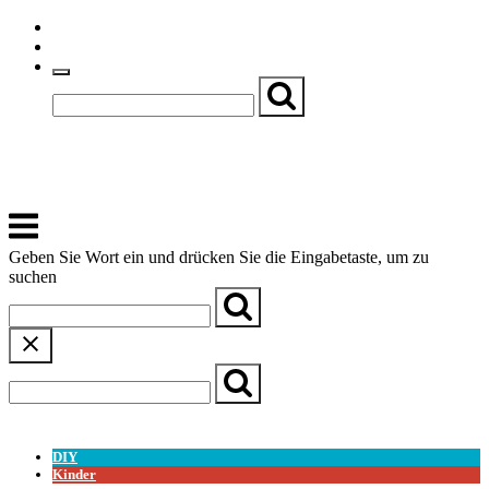
Skip
Einfache Sprache
to
Textgröße
content
Basch
Zentrum für Kirche, Kultur und Soziales
Menu
Geben Sie Wort ein und drücken Sie die Eingabetaste, um zu
suchen
← Zurück zur Übersicht
DIY
Kinder