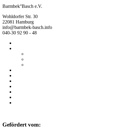
Barmbek°Basch e.V.
Wohldorfer Str. 30
22081 Hamburg
info@barmbek-basch.info
040-30 92 90 - 48
Start
Über uns
Wer wir sind
Mehr von uns
Ausstellungen
Programm
Beratung
Einrichtungen
Raumvermietung
Kontakt
Datenschutz
Impressum
Gefördert vom: