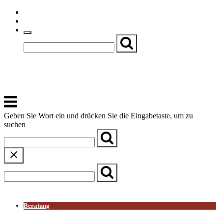
Skip
Einfache Sprache
to
Textgröße
content
Basch
Zentrum für Kirche, Kultur und Soziales
Menu
Geben Sie Wort ein und drücken Sie die Eingabetaste, um zu
suchen
← Zurück zur Übersicht
Beratung