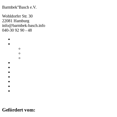
Barmbek°Basch e.V.
Wohldorfer Str. 30
22081 Hamburg
info@barmbek-basch.info
040-30 92 90 - 48
Start
Über uns
Wer wir sind
Mehr von uns
Ausstellungen
Programm
Beratung
Einrichtungen
Raumvermietung
Kontakt
Datenschutz
Impressum
Gefördert vom: