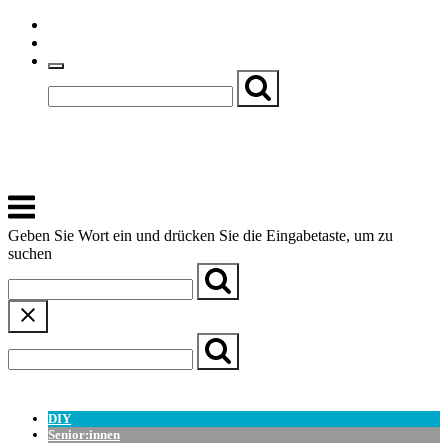
Skip
Einfache Sprache
to
Textgröße
content
Basch
Zentrum für Kirche, Kultur und Soziales
Menu
Geben Sie Wort ein und drücken Sie die Eingabetaste, um zu
suchen
← Zurück zur Übersicht
DIY
Senior:innen