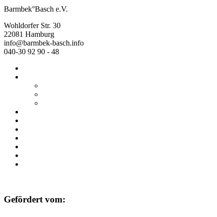
Barmbek°Basch e.V.
Wohldorfer Str. 30
22081 Hamburg
info@barmbek-basch.info
040-30 92 90 - 48
Start
Über uns
Wer wir sind
Mehr von uns
Ausstellungen
Programm
Beratung
Einrichtungen
Raumvermietung
Kontakt
Datenschutz
Impressum
Gefördert vom: