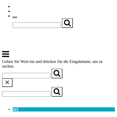
Skip
Einfache Sprache
to
Textgröße
content
Basch
Zentrum für Kirche, Kultur und Soziales
Menu
Geben Sie Wort ein und drücken Sie die Eingabetaste, um zu
suchen
← Zurück zur Übersicht
DIY