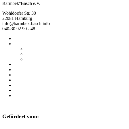
Barmbek°Basch e.V.
Wohldorfer Str. 30
22081 Hamburg
info@barmbek-basch.info
040-30 92 90 - 48
Start
Über uns
Wer wir sind
Mehr von uns
Ausstellungen
Programm
Beratung
Einrichtungen
Raumvermietung
Kontakt
Datenschutz
Impressum
Gefördert vom: