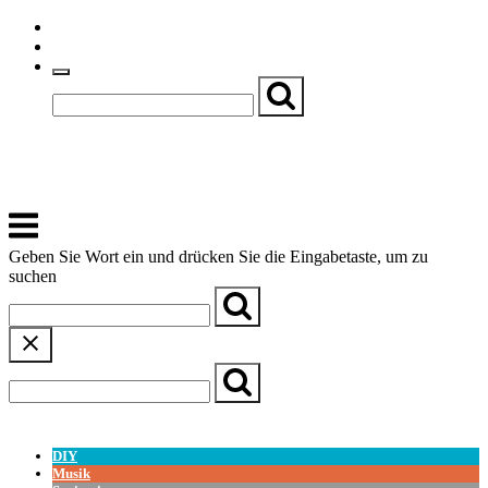
Skip
Einfache Sprache
to
Textgröße
content
Basch
Zentrum für Kirche, Kultur und Soziales
Menu
Geben Sie Wort ein und drücken Sie die Eingabetaste, um zu
suchen
← Zurück zur Übersicht
DIY
Musik