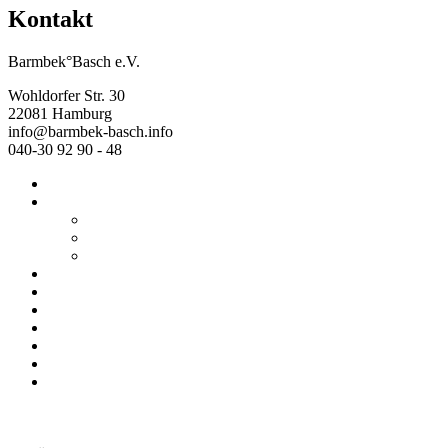
Kontakt
Barmbek°Basch e.V.
Wohldorfer Str. 30
22081 Hamburg
info@barmbek-basch.info
040-30 92 90 - 48
Start
Über uns
Wer wir sind
Mehr von uns
Ausstellungen
Programm
Beratung
Einrichtungen
Raumvermietung
Kontakt
Datenschutz
Impressum