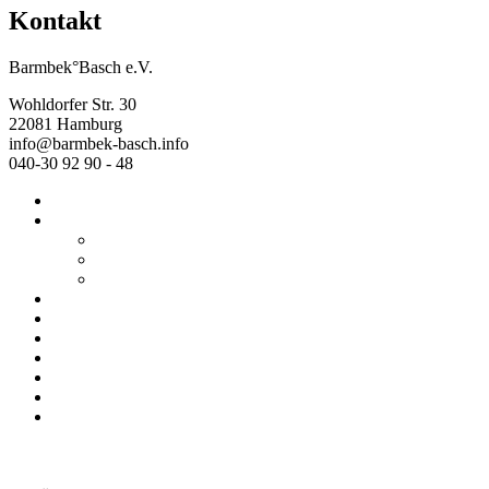
Kontakt
Barmbek°Basch e.V.
Wohldorfer Str. 30
22081 Hamburg
info@barmbek-basch.info
040-30 92 90 - 48
Start
Über uns
Wer wir sind
Mehr von uns
Ausstellungen
Programm
Beratung
Einrichtungen
Raumvermietung
Kontakt
Datenschutz
Impressum