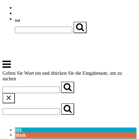
Skip
Einfache Sprache
to
Textgröße
content
Basch
Zentrum für Kirche, Kultur und Soziales
Menu
Geben Sie Wort ein und drücken Sie die Eingabetaste, um zu
suchen
← Zurück zur Übersicht
DIY
Musik