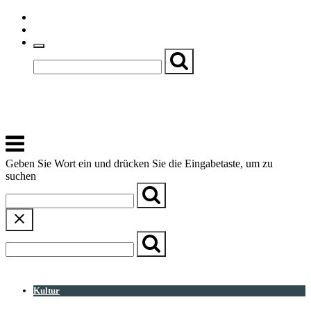
Skip
Einfache Sprache
to
Textgröße
content
Basch
Zentrum für Kirche, Kultur und Soziales
Menu
Geben Sie Wort ein und drücken Sie die Eingabetaste, um zu
suchen
← Zurück zur Übersicht
Kultur