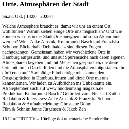
Orte. Atmosphären der Stadt
Sa.
28. Okt.
|
18:00 - 20:00
|
Welche Atmosphäre braucht es, damit wir uns an einem Ort
wohlfühlen? Warum ziehen einige Orte uns magisch an? Und wie
können wir uns in der Stadt Orte aneignen und so zu Akteur:innen
werden? Wir – Anke Amsink, Kulturpunkt Basch und Franziska
Schnoor, Bücherhalle Dehnhaide – sind diesen Fragen
nachgegangen. Gemeinsam haben wir verschiedene Orte in
Hamburg aufgesucht, und uns auf Spurensuche nach deren eigenen
Atmosphären begeben und mit Menschen gesprochen, die diese
Orte mit ihrem Dasein füllen und die Atmosphären mitgestalten. Ihr
dürft euch auf 15-minütige Filmbeiträge mit spannenden
Ortsgesprächen in Hamburg freuen und diese Orte mit uns
kennenlernen. Wir laden zu Aufbrüchen ins Unbekannte ein.
Ab September auch auf www.middenmang-magazin.de
Produktion: Kulturpunkt Basch / Gefördert von: Neustart Kultur
Redaktion & Interviews: Anke Amsink & Franziska Schnoor
Redaktion & Aufnahmeleitung: Christiane Böhm
Film & Schnitt: Janne Jürgensen & Jakob Zeh
18 Uhr/ TIDE.TV – 10teilige dokumentarische Sendereihe
Mehr Veranstaltungen aus der Kategorie