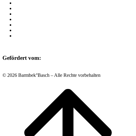
Programm
Beratung
Einrichtungen
Raumvermietung
Kontakt
Datenschutz
Impressum
Gefördert vom:
© 2026 Barmbek°Basch – Alle Rechte vorbehalten
Scroll
to
top