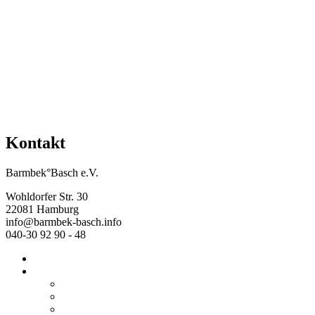
Kontakt
Barmbek°Basch e.V.
Wohldorfer Str. 30
22081 Hamburg
info@barmbek-basch.info
040-30 92 90 - 48
Start
Über uns
Wer wir sind
Mehr von uns
Ausstellungen