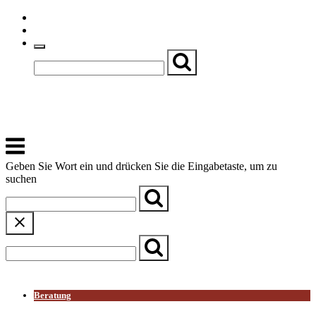
Skip
Einfache Sprache
to
Textgröße
content
Basch
Zentrum für Kirche, Kultur und Soziales
Menu
Geben Sie Wort ein und drücken Sie die Eingabetaste, um zu
suchen
← Zurück zur Übersicht
Beratung