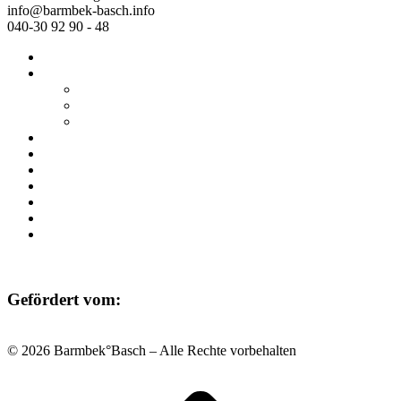
info@barmbek-basch.info
040-30 92 90 - 48
Start
Über uns
Wer wir sind
Mehr von uns
Ausstellungen
Programm
Beratung
Einrichtungen
Raumvermietung
Kontakt
Datenschutz
Impressum
Gefördert vom:
© 2026 Barmbek°Basch – Alle Rechte vorbehalten
Scroll
to
top