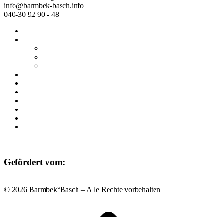
info@barmbek-basch.info
040-30 92 90 - 48
Start
Über uns
Wer wir sind
Mehr von uns
Ausstellungen
Programm
Beratung
Einrichtungen
Raumvermietung
Kontakt
Datenschutz
Impressum
Gefördert vom:
© 2026 Barmbek°Basch – Alle Rechte vorbehalten
Scroll
to
top