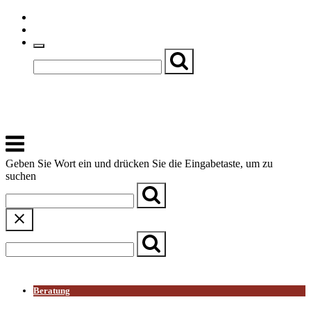
Skip
Einfache Sprache
to
Textgröße
content
Basch
Zentrum für Kirche, Kultur und Soziales
Menu
Geben Sie Wort ein und drücken Sie die Eingabetaste, um zu
suchen
← Zurück zur Übersicht
Beratung