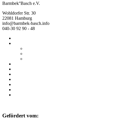
Barmbek°Basch e.V.
Wohldorfer Str. 30
22081 Hamburg
info@barmbek-basch.info
040-30 92 90 - 48
Start
Über uns
Wer wir sind
Mehr von uns
Ausstellungen
Programm
Beratung
Einrichtungen
Raumvermietung
Kontakt
Datenschutz
Impressum
Gefördert vom: