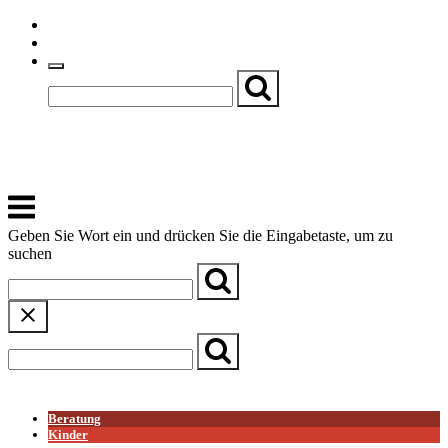
Skip
Einfache Sprache
to
Textgröße
content
Basch
Zentrum für Kirche, Kultur und Soziales
Menu
Geben Sie Wort ein und drücken Sie die Eingabetaste, um zu
suchen
← Zurück zur Übersicht
Beratung
Kinder