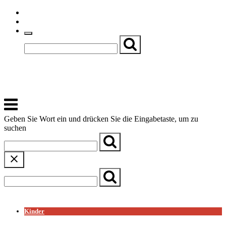
Skip
Einfache Sprache
to
Textgröße
content
Basch
Zentrum für Kirche, Kultur und Soziales
Menu
Geben Sie Wort ein und drücken Sie die Eingabetaste, um zu
suchen
← Zurück zur Übersicht
Kinder