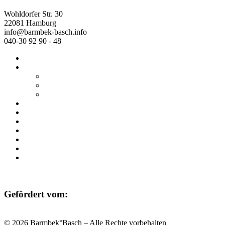
Wohldorfer Str. 30
22081 Hamburg
info@barmbek-basch.info
040-30 92 90 - 48
Start
Über uns
Wer wir sind
Mehr von uns
Ausstellungen
Programm
Beratung
Einrichtungen
Raumvermietung
Kontakt
Datenschutz
Impressum
Gefördert vom:
© 2026 Barmbek°Basch – Alle Rechte vorbehalten