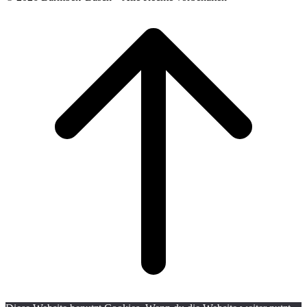
Scroll
to
top