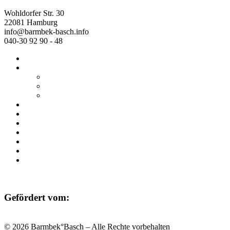
Wohldorfer Str. 30
22081 Hamburg
info@barmbek-basch.info
040-30 92 90 - 48
Start
Über uns
Wer wir sind
Mehr von uns
Ausstellungen
Programm
Beratung
Einrichtungen
Raumvermietung
Kontakt
Datenschutz
Impressum
Gefördert vom:
© 2026 Barmbek°Basch – Alle Rechte vorbehalten