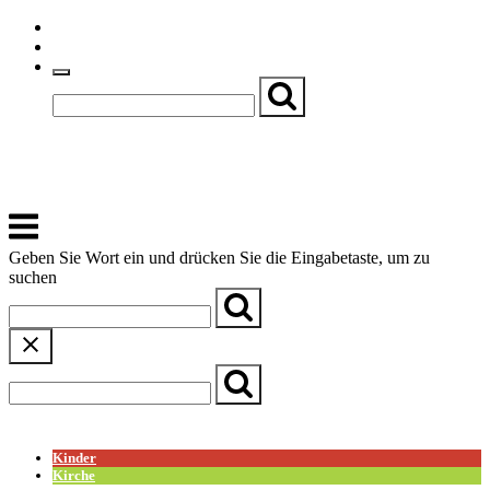
Skip
Einfache Sprache
to
Textgröße
content
Basch
Zentrum für Kirche, Kultur und Soziales
Menu
Geben Sie Wort ein und drücken Sie die Eingabetaste, um zu
suchen
← Zurück zur Übersicht
Kinder
Kirche