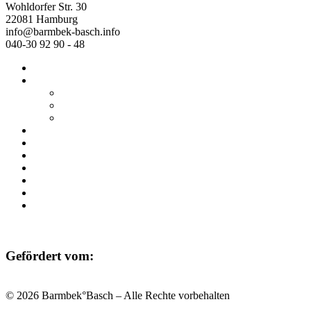
Wohldorfer Str. 30
22081 Hamburg
info@barmbek-basch.info
040-30 92 90 - 48
Start
Über uns
Wer wir sind
Mehr von uns
Ausstellungen
Programm
Beratung
Einrichtungen
Raumvermietung
Kontakt
Datenschutz
Impressum
Gefördert vom:
© 2026 Barmbek°Basch – Alle Rechte vorbehalten
Scroll