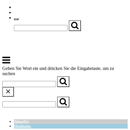
Skip
Einfache Sprache
to
Textgröße
content
Basch
Zentrum für Kirche, Kultur und Soziales
Menu
Geben Sie Wort ein und drücken Sie die Eingabetaste, um zu
suchen
← Zurück zur Übersicht
Aktuelles
Highlights