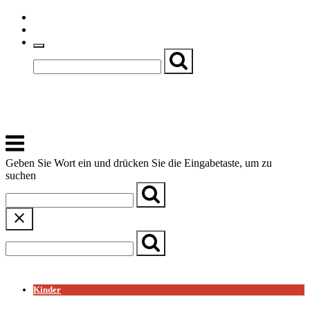
Skip
Einfache Sprache
to
Textgröße
content
Basch
Zentrum für Kirche, Kultur und Soziales
Menu
Geben Sie Wort ein und drücken Sie die Eingabetaste, um zu
suchen
← Zurück zur Übersicht
Kinder