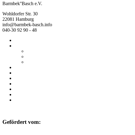
Barmbek°Basch e.V.
Wohldorfer Str. 30
22081 Hamburg
info@barmbek-basch.info
040-30 92 90 - 48
Start
Über uns
Wer wir sind
Mehr von uns
Ausstellungen
Programm
Beratung
Einrichtungen
Raumvermietung
Kontakt
Datenschutz
Impressum
Gefördert vom: