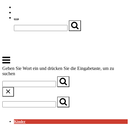
Skip
Einfache Sprache
to
Textgröße
content
Basch
Zentrum für Kirche, Kultur und Soziales
Menu
Geben Sie Wort ein und drücken Sie die Eingabetaste, um zu
suchen
← Zurück zur Übersicht
Kinder