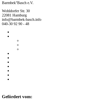
Barmbek°Basch e.V.
Wohldorfer Str. 30
22081 Hamburg
info@barmbek-basch.info
040-30 92 90 - 48
Start
Über uns
Wer wir sind
Mehr von uns
Ausstellungen
Programm
Beratung
Einrichtungen
Raumvermietung
Kontakt
Datenschutz
Impressum
Gefördert vom: