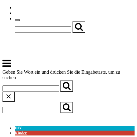
Skip
Einfache Sprache
to
Textgröße
content
Basch
Zentrum für Kirche, Kultur und Soziales
Menu
Geben Sie Wort ein und drücken Sie die Eingabetaste, um zu
suchen
← Zurück zur Übersicht
DIY
Kinder