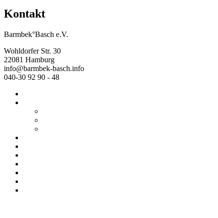
Kontakt
Barmbek°Basch e.V.
Wohldorfer Str. 30
22081 Hamburg
info@barmbek-basch.info
040-30 92 90 - 48
Start
Über uns
Wer wir sind
Mehr von uns
Ausstellungen
Programm
Beratung
Einrichtungen
Raumvermietung
Kontakt
Datenschutz
Impressum