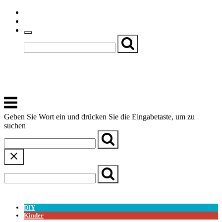
Skip
Einfache Sprache
to
Textgröße
content
Basch
Zentrum für Kirche, Kultur und Soziales
Menu
Geben Sie Wort ein und drücken Sie die Eingabetaste, um zu
suchen
← Zurück zur Übersicht
DIY
Kinder