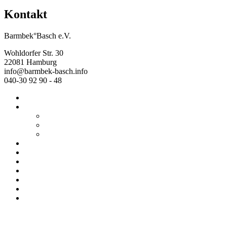
Kontakt
Barmbek°Basch e.V.
Wohldorfer Str. 30
22081 Hamburg
info@barmbek-basch.info
040-30 92 90 - 48
Start
Über uns
Wer wir sind
Mehr von uns
Ausstellungen
Programm
Beratung
Einrichtungen
Raumvermietung
Kontakt
Datenschutz
Impressum