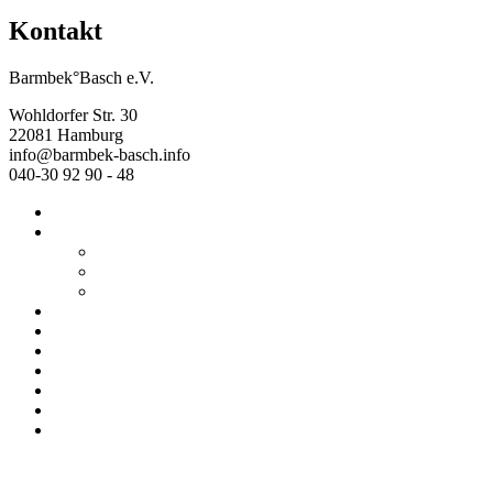
Kontakt
Barmbek°Basch e.V.
Wohldorfer Str. 30
22081 Hamburg
info@barmbek-basch.info
040-30 92 90 - 48
Start
Über uns
Wer wir sind
Mehr von uns
Ausstellungen
Programm
Beratung
Einrichtungen
Raumvermietung
Kontakt
Datenschutz
Impressum