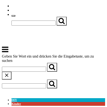
Skip
Einfache Sprache
to
Textgröße
content
Basch
Zentrum für Kirche, Kultur und Soziales
Menu
Geben Sie Wort ein und drücken Sie die Eingabetaste, um zu
suchen
← Zurück zur Übersicht
DIY
Kinder