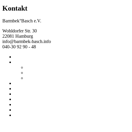
Kontakt
Barmbek°Basch e.V.
Wohldorfer Str. 30
22081 Hamburg
info@barmbek-basch.info
040-30 92 90 - 48
Start
Über uns
Wer wir sind
Mehr von uns
Ausstellungen
Programm
Beratung
Einrichtungen
Raumvermietung
Kontakt
Datenschutz
Impressum