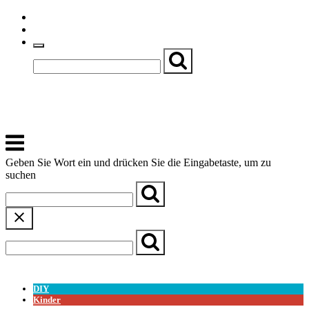
Skip
Einfache Sprache
to
Textgröße
content
Basch
Zentrum für Kirche, Kultur und Soziales
Menu
Geben Sie Wort ein und drücken Sie die Eingabetaste, um zu
suchen
← Zurück zur Übersicht
DIY
Kinder