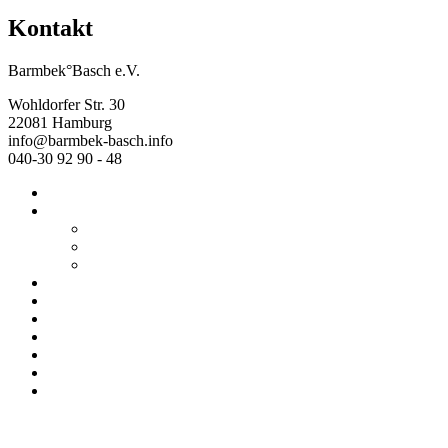
Kontakt
Barmbek°Basch e.V.
Wohldorfer Str. 30
22081 Hamburg
info@barmbek-basch.info
040-30 92 90 - 48
Start
Über uns
Wer wir sind
Mehr von uns
Ausstellungen
Programm
Beratung
Einrichtungen
Raumvermietung
Kontakt
Datenschutz
Impressum