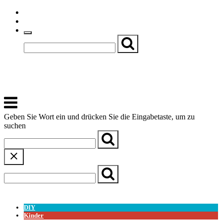
Skip
Einfache Sprache
to
Textgröße
content
Basch
Zentrum für Kirche, Kultur und Soziales
Menu
Geben Sie Wort ein und drücken Sie die Eingabetaste, um zu
suchen
← Zurück zur Übersicht
DIY
Kinder