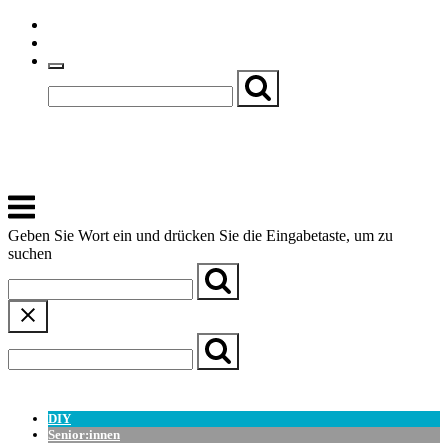
Skip
Einfache Sprache
to
Textgröße
content
Basch
Zentrum für Kirche, Kultur und Soziales
Menu
Geben Sie Wort ein und drücken Sie die Eingabetaste, um zu
suchen
← Zurück zur Übersicht
DIY
Senior:innen