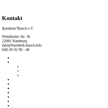
Kontakt
Barmbek°Basch e.V.
Wohldorfer Str. 30
22081 Hamburg
info@barmbek-basch.info
040-30 92 90 - 48
Start
Über uns
Wer wir sind
Mehr von uns
Ausstellungen
Programm
Beratung
Einrichtungen
Raumvermietung
Kontakt
Datenschutz
Impressum