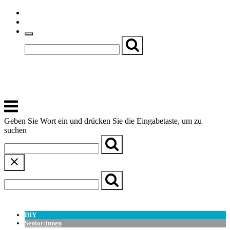
Skip
Einfache Sprache
to
Textgröße
content
Basch
Zentrum für Kirche, Kultur und Soziales
Menu
Geben Sie Wort ein und drücken Sie die Eingabetaste, um zu
suchen
← Zurück zur Übersicht
DIY
Senior:innen