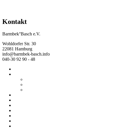
Kontakt
Barmbek°Basch e.V.
Wohldorfer Str. 30
22081 Hamburg
info@barmbek-basch.info
040-30 92 90 - 48
Start
Über uns
Wer wir sind
Mehr von uns
Ausstellungen
Programm
Beratung
Einrichtungen
Raumvermietung
Kontakt
Datenschutz
Impressum