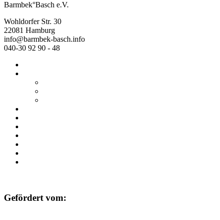
Barmbek°Basch e.V.
Wohldorfer Str. 30
22081 Hamburg
info@barmbek-basch.info
040-30 92 90 - 48
Start
Über uns
Wer wir sind
Mehr von uns
Ausstellungen
Programm
Beratung
Einrichtungen
Raumvermietung
Kontakt
Datenschutz
Impressum
Gefördert vom: