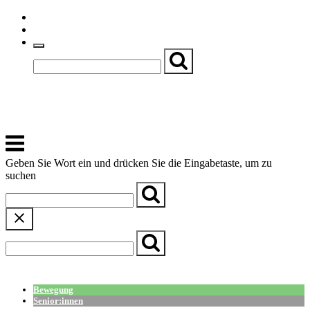
Skip
Einfache Sprache
to
Textgröße
content
Basch
Zentrum für Kirche, Kultur und Soziales
Menu
Geben Sie Wort ein und drücken Sie die Eingabetaste, um zu
suchen
← Zurück zur Übersicht
Bewegung
Senior:innen