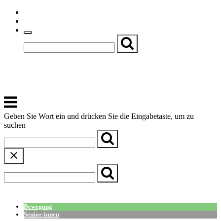
Skip
Einfache Sprache
to
Textgröße
content
Basch
Zentrum für Kirche, Kultur und Soziales
Menu
Geben Sie Wort ein und drücken Sie die Eingabetaste, um zu
suchen
← Zurück zur Übersicht
Bewegung
Senior:innen