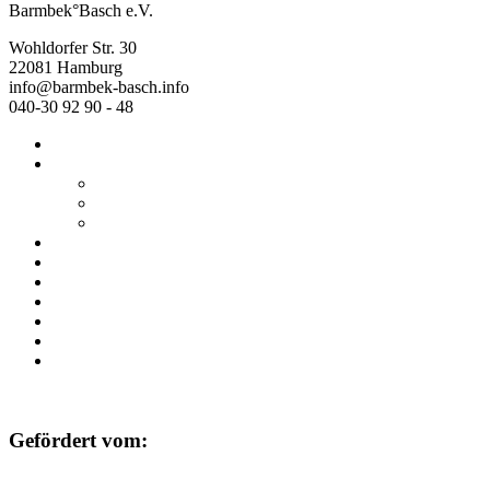
Barmbek°Basch e.V.
Wohldorfer Str. 30
22081 Hamburg
info@barmbek-basch.info
040-30 92 90 - 48
Start
Über uns
Wer wir sind
Mehr von uns
Ausstellungen
Programm
Beratung
Einrichtungen
Raumvermietung
Kontakt
Datenschutz
Impressum
Gefördert vom: