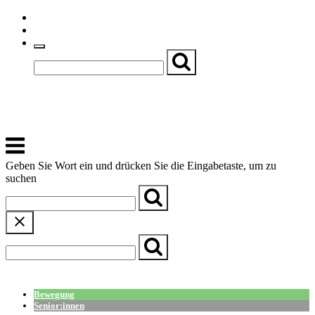
Skip
Einfache Sprache
to
Textgröße
content
Basch
Zentrum für Kirche, Kultur und Soziales
Menu
Geben Sie Wort ein und drücken Sie die Eingabetaste, um zu
suchen
← Zurück zur Übersicht
Bewegung
Senior:innen