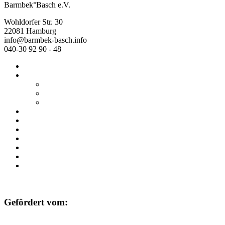
Barmbek°Basch e.V.
Wohldorfer Str. 30
22081 Hamburg
info@barmbek-basch.info
040-30 92 90 - 48
Start
Über uns
Wer wir sind
Mehr von uns
Ausstellungen
Programm
Beratung
Einrichtungen
Raumvermietung
Kontakt
Datenschutz
Impressum
Gefördert vom: