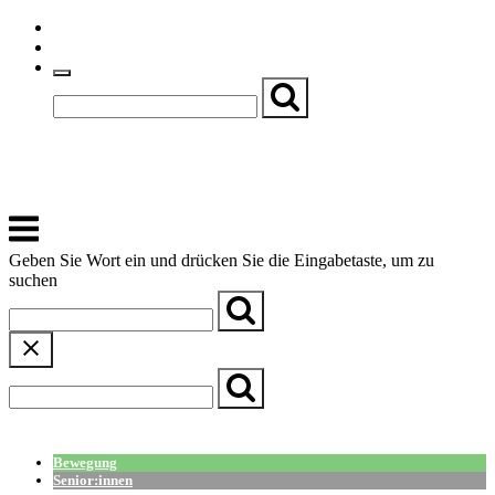
Skip
Einfache Sprache
to
Textgröße
content
Basch
Zentrum für Kirche, Kultur und Soziales
Menu
Geben Sie Wort ein und drücken Sie die Eingabetaste, um zu
suchen
← Zurück zur Übersicht
Bewegung
Senior:innen