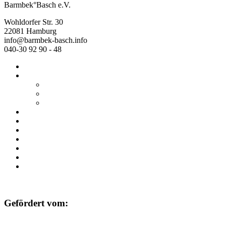
Barmbek°Basch e.V.
Wohldorfer Str. 30
22081 Hamburg
info@barmbek-basch.info
040-30 92 90 - 48
Start
Über uns
Wer wir sind
Mehr von uns
Ausstellungen
Programm
Beratung
Einrichtungen
Raumvermietung
Kontakt
Datenschutz
Impressum
Gefördert vom: