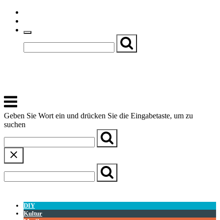
Skip
Einfache Sprache
to
Textgröße
content
Basch
Zentrum für Kirche, Kultur und Soziales
Menu
Geben Sie Wort ein und drücken Sie die Eingabetaste, um zu
suchen
← Zurück zur Übersicht
DIY
Kultur