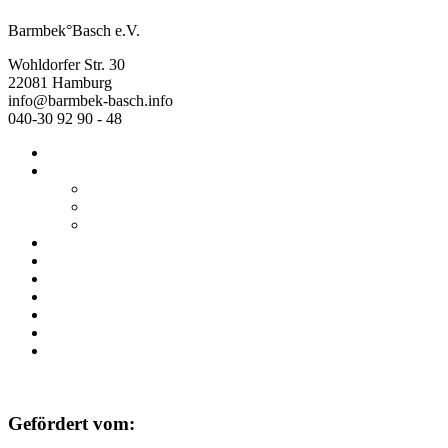
Barmbek°Basch e.V.
Wohldorfer Str. 30
22081 Hamburg
info@barmbek-basch.info
040-30 92 90 - 48
Start
Über uns
Wer wir sind
Mehr von uns
Ausstellungen
Programm
Beratung
Einrichtungen
Raumvermietung
Kontakt
Datenschutz
Impressum
Gefördert vom: