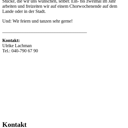
Stücke, die wir uns wünschen, selber. Ein- bis zweimal im Jahr
arbeiten und freizeiten wir auf einem Chorwochenende auf dem
Lande oder in der Stadt.
Und: Wir feiern und tanzen sehr gerne!
_____________________________________
Kontakt:
Ulrike Lachman
Tel.: 040-790 67 90
info@miss-klang.de
www.miss-klang.de
Mehr Veranstaltungen aus der Kategorie
Kontakt