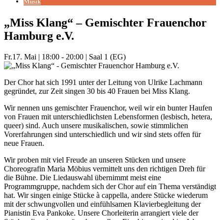
Musik
„Miss Klang“ – Gemischter Frauenchor
Hamburg e.V.
Fr.
17. Mai
|
18:00 - 20:00
|
Saal 1 (EG)
Der Chor hat sich 1991 unter der Leitung von Ulrike Lachmann
gegründet, zur Zeit singen 30 bis 40 Frauen bei Miss Klang.
Wir nennen uns gemischter Frauenchor, weil wir ein bunter Haufen
von Frauen mit unterschiedlichsten Lebensformen (lesbisch, hetera,
queer) sind. Auch unsere musikalischen, sowie stimmlichen
Vorerfahrungen sind unterschiedlich und wir sind stets offen für
neue Frauen.
Wir proben mit viel Freude an unseren Stücken und unsere
Choreografin Maria Möbius vermittelt uns den richtigen Dreh für
die Bühne. Die Liedauswahl übernimmt meist eine
Programmgruppe, nachdem sich der Chor auf ein Thema verständigt
hat. Wir singen einige Stücke à cappella, andere Stücke wiederum
mit der schwungvollen und einfühlsamen Klavierbegleitung der
Pianistin Eva Pankoke. Unsere Chorleiterin arrangiert viele der