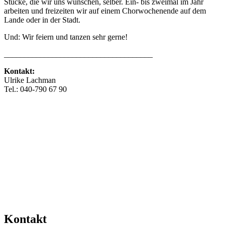
Stücke, die wir uns wünschen, selber. Ein- bis zweimal im Jahr
arbeiten und freizeiten wir auf einem Chorwochenende auf dem
Lande oder in der Stadt.
Und: Wir feiern und tanzen sehr gerne!
_____________________________________
Kontakt:
Ulrike Lachman
Tel.: 040-790 67 90
info@miss-klang.de
www.miss-klang.de
Mehr Veranstaltungen aus der Kategorie
Kontakt