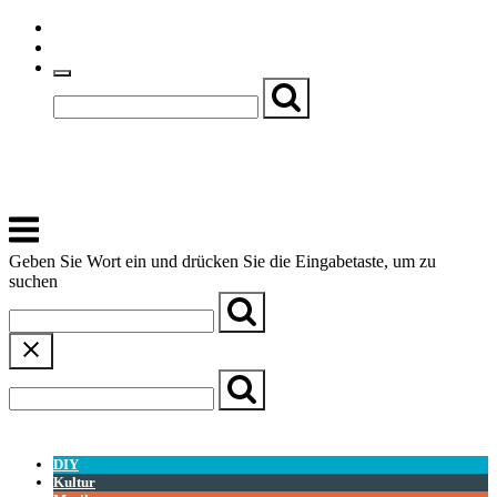
Skip
Einfache Sprache
to
Textgröße
content
Basch
Zentrum für Kirche, Kultur und Soziales
Menu
Geben Sie Wort ein und drücken Sie die Eingabetaste, um zu
suchen
← Zurück zur Übersicht
DIY
Kultur