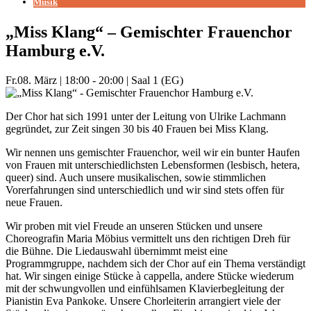
Musik
„Miss Klang“ – Gemischter Frauenchor
Hamburg e.V.
Fr.
08. März
|
18:00 - 20:00
|
Saal 1 (EG)
Der Chor hat sich 1991 unter der Leitung von Ulrike Lachmann
gegründet, zur Zeit singen 30 bis 40 Frauen bei Miss Klang.
Wir nennen uns gemischter Frauenchor, weil wir ein bunter Haufen
von Frauen mit unterschiedlichsten Lebensformen (lesbisch, hetera,
queer) sind. Auch unsere musikalischen, sowie stimmlichen
Vorerfahrungen sind unterschiedlich und wir sind stets offen für
neue Frauen.
Wir proben mit viel Freude an unseren Stücken und unsere
Choreografin Maria Möbius vermittelt uns den richtigen Dreh für
die Bühne. Die Liedauswahl übernimmt meist eine
Programmgruppe, nachdem sich der Chor auf ein Thema verständigt
hat. Wir singen einige Stücke à cappella, andere Stücke wiederum
mit der schwungvollen und einfühlsamen Klavierbegleitung der
Pianistin Eva Pankoke. Unsere Chorleiterin arrangiert viele der