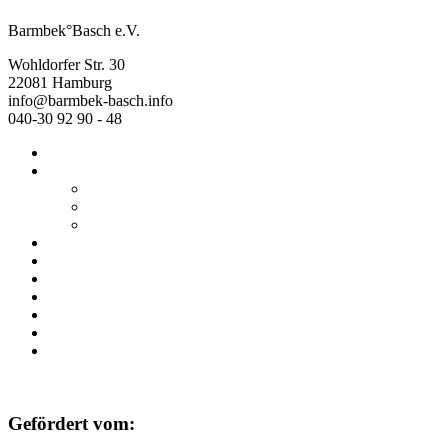
Barmbek°Basch e.V.
Wohldorfer Str. 30
22081 Hamburg
info@barmbek-basch.info
040-30 92 90 - 48
Start
Über uns
Wer wir sind
Mehr von uns
Ausstellungen
Programm
Beratung
Einrichtungen
Raumvermietung
Kontakt
Datenschutz
Impressum
Gefördert vom: