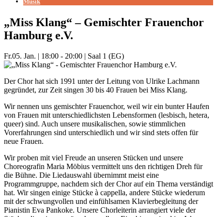
Musik
„Miss Klang“ – Gemischter Frauenchor
Hamburg e.V.
Fr.
05. Jan.
|
18:00 - 20:00
|
Saal 1 (EG)
Der Chor hat sich 1991 unter der Leitung von Ulrike Lachmann
gegründet, zur Zeit singen 30 bis 40 Frauen bei Miss Klang.
Wir nennen uns gemischter Frauenchor, weil wir ein bunter Haufen
von Frauen mit unterschiedlichsten Lebensformen (lesbisch, hetera,
queer) sind. Auch unsere musikalischen, sowie stimmlichen
Vorerfahrungen sind unterschiedlich und wir sind stets offen für
neue Frauen.
Wir proben mit viel Freude an unseren Stücken und unsere
Choreografin Maria Möbius vermittelt uns den richtigen Dreh für
die Bühne. Die Liedauswahl übernimmt meist eine
Programmgruppe, nachdem sich der Chor auf ein Thema verständigt
hat. Wir singen einige Stücke à cappella, andere Stücke wiederum
mit der schwungvollen und einfühlsamen Klavierbegleitung der
Pianistin Eva Pankoke. Unsere Chorleiterin arrangiert viele der