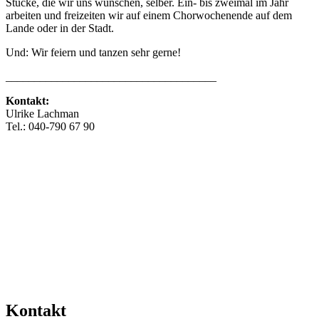
Stücke, die wir uns wünschen, selber. Ein- bis zweimal im Jahr
arbeiten und freizeiten wir auf einem Chorwochenende auf dem
Lande oder in der Stadt.
Und: Wir feiern und tanzen sehr gerne!
_____________________________________
Kontakt:
Ulrike Lachman
Tel.: 040-790 67 90
info@miss-klang.de
www.miss-klang.de
Mehr Veranstaltungen aus der Kategorie
Kontakt