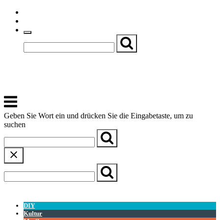
Skip
Einfache Sprache
to
Textgröße
content
Basch
Zentrum für Kirche, Kultur und Soziales
Menu
Geben Sie Wort ein und drücken Sie die Eingabetaste, um zu
suchen
← Zurück zur Übersicht
DIY
Kultur