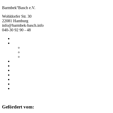
Barmbek°Basch e.V.
Wohldorfer Str. 30
22081 Hamburg
info@barmbek-basch.info
040-30 92 90 - 48
Start
Über uns
Wer wir sind
Mehr von uns
Ausstellungen
Programm
Beratung
Einrichtungen
Raumvermietung
Kontakt
Datenschutz
Impressum
Gefördert vom: