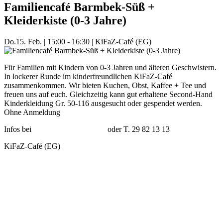
Familiencafé Barmbek-Süß +
Kleiderkiste (0-3 Jahre)
Do.
15. Feb.
|
15:00 - 16:30
|
KiFaZ-Café (EG)
Für Familien mit Kindern von 0-3 Jahren und älteren Geschwistern.
In lockerer Runde im kinderfreundlichen KiFaZ-Café
zusammenkommen. Wir bieten Kuchen, Obst, Kaffee + Tee und
freuen uns auf euch. Gleichzeitig kann gut erhaltene Second-Hand
Kinderkleidung Gr. 50-116 ausgesucht oder gespendet werden.
Ohne Anmeldung
Infos bei
nicole.jaeger@kifaz.de
oder T. 29 82 13 13
KiFaZ-Café (EG)
Mehr Veranstaltungen aus der Kategorie