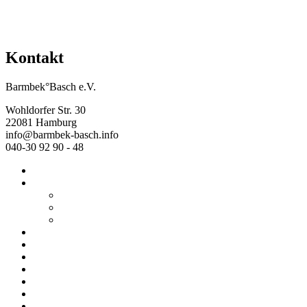
Kontakt
Barmbek°Basch e.V.
Wohldorfer Str. 30
22081 Hamburg
info@barmbek-basch.info
040-30 92 90 - 48
Start
Über uns
Wer wir sind
Mehr von uns
Ausstellungen
Programm
Beratung
Einrichtungen
Raumvermietung
Kontakt
Datenschutz
Impressum