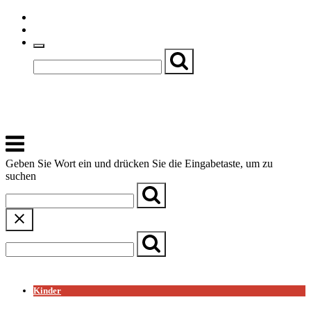
Skip
Einfache Sprache
to
Textgröße
content
Basch
Zentrum für Kirche, Kultur und Soziales
Menu
Geben Sie Wort ein und drücken Sie die Eingabetaste, um zu
suchen
← Zurück zur Übersicht
Kinder