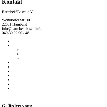
Kontakt
Barmbek°Basch e.V.
Wohldorfer Str. 30
22081 Hamburg
info@barmbek-basch.info
040-30 92 90 - 48
Start
Über uns
Wer wir sind
Mehr von uns
Ausstellungen
Programm
Beratung
Einrichtungen
Raumvermietung
Kontakt
Datenschutz
Impressum
Gefördert vom: