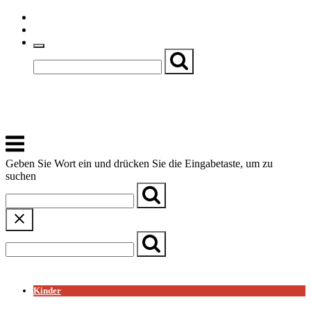
Skip
Einfache Sprache
to
Textgröße
content
Basch
Zentrum für Kirche, Kultur und Soziales
Menu
Geben Sie Wort ein und drücken Sie die Eingabetaste, um zu
suchen
← Zurück zur Übersicht
Kinder