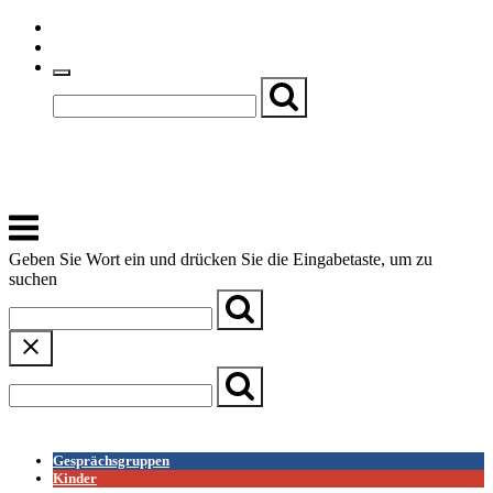
Skip
Einfache Sprache
to
Textgröße
content
Basch
Zentrum für Kirche, Kultur und Soziales
Menu
Geben Sie Wort ein und drücken Sie die Eingabetaste, um zu
suchen
← Zurück zur Übersicht
Gesprächsgruppen
Kinder