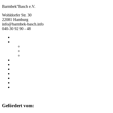
Barmbek°Basch e.V.
Wohldorfer Str. 30
22081 Hamburg
info@barmbek-basch.info
040-30 92 90 - 48
Start
Über uns
Wer wir sind
Mehr von uns
Ausstellungen
Programm
Beratung
Einrichtungen
Raumvermietung
Kontakt
Datenschutz
Impressum
Gefördert vom: