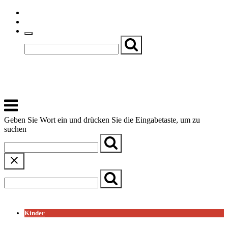
Skip
Einfache Sprache
to
Textgröße
content
Basch
Zentrum für Kirche, Kultur und Soziales
Menu
Geben Sie Wort ein und drücken Sie die Eingabetaste, um zu
suchen
← Zurück zur Übersicht
Kinder