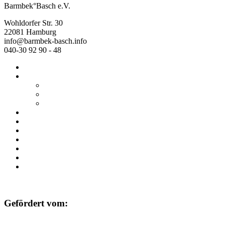
Barmbek°Basch e.V.
Wohldorfer Str. 30
22081 Hamburg
info@barmbek-basch.info
040-30 92 90 - 48
Start
Über uns
Wer wir sind
Mehr von uns
Ausstellungen
Programm
Beratung
Einrichtungen
Raumvermietung
Kontakt
Datenschutz
Impressum
Gefördert vom: