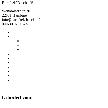
Barmbek°Basch e.V.
Wohldorfer Str. 30
22081 Hamburg
info@barmbek-basch.info
040-30 92 90 - 48
Start
Über uns
Wer wir sind
Mehr von uns
Ausstellungen
Programm
Beratung
Einrichtungen
Raumvermietung
Kontakt
Datenschutz
Impressum
Gefördert vom: