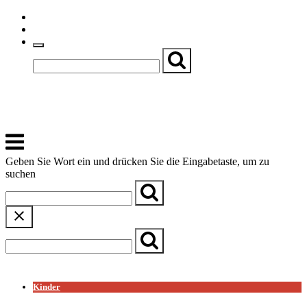
Skip
Einfache Sprache
to
Textgröße
content
Basch
Zentrum für Kirche, Kultur und Soziales
Menu
Geben Sie Wort ein und drücken Sie die Eingabetaste, um zu
suchen
← Zurück zur Übersicht
Kinder