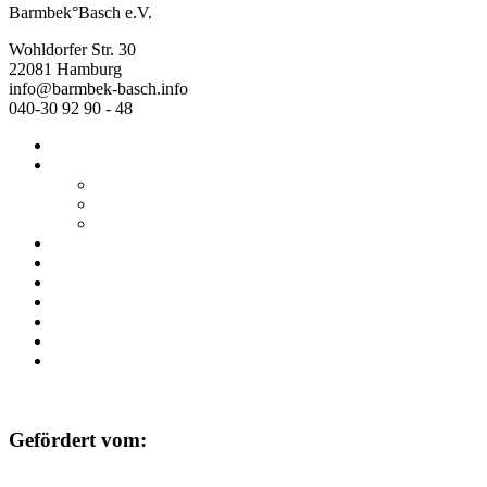
Barmbek°Basch e.V.
Wohldorfer Str. 30
22081 Hamburg
info@barmbek-basch.info
040-30 92 90 - 48
Start
Über uns
Wer wir sind
Mehr von uns
Ausstellungen
Programm
Beratung
Einrichtungen
Raumvermietung
Kontakt
Datenschutz
Impressum
Gefördert vom: