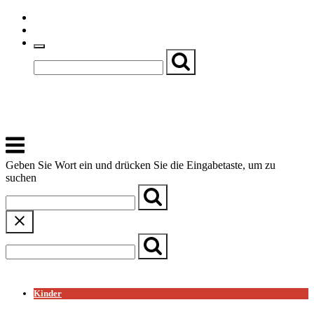
Skip
Einfache Sprache
to
Textgröße
content
Basch
Zentrum für Kirche, Kultur und Soziales
Menu
Geben Sie Wort ein und drücken Sie die Eingabetaste, um zu
suchen
← Zurück zur Übersicht
Kinder