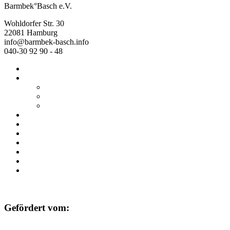
Barmbek°Basch e.V.
Wohldorfer Str. 30
22081 Hamburg
info@barmbek-basch.info
040-30 92 90 - 48
Start
Über uns
Wer wir sind
Mehr von uns
Ausstellungen
Programm
Beratung
Einrichtungen
Raumvermietung
Kontakt
Datenschutz
Impressum
Gefördert vom: