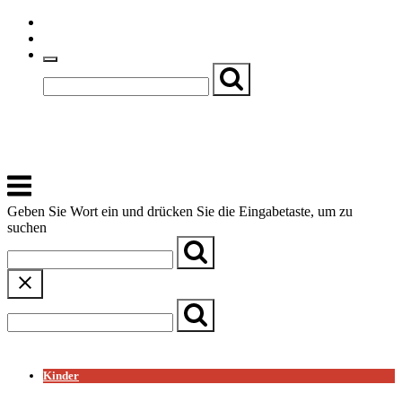
Skip
Einfache Sprache
to
Textgröße
content
Basch
Zentrum für Kirche, Kultur und Soziales
Menu
Geben Sie Wort ein und drücken Sie die Eingabetaste, um zu
suchen
← Zurück zur Übersicht
Kinder