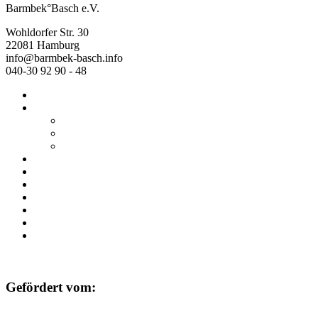
Barmbek°Basch e.V.
Wohldorfer Str. 30
22081 Hamburg
info@barmbek-basch.info
040-30 92 90 - 48
Start
Über uns
Wer wir sind
Mehr von uns
Ausstellungen
Programm
Beratung
Einrichtungen
Raumvermietung
Kontakt
Datenschutz
Impressum
Gefördert vom: