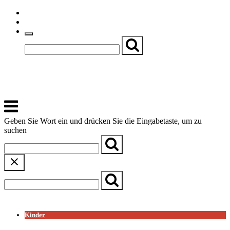
Skip
Einfache Sprache
to
Textgröße
content
Basch
Zentrum für Kirche, Kultur und Soziales
Menu
Geben Sie Wort ein und drücken Sie die Eingabetaste, um zu
suchen
← Zurück zur Übersicht
Kinder