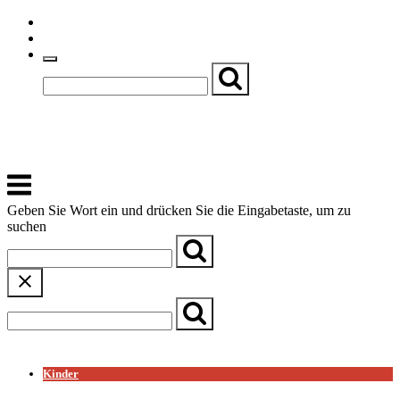
Skip
Einfache Sprache
to
Textgröße
content
Basch
Zentrum für Kirche, Kultur und Soziales
Menu
Geben Sie Wort ein und drücken Sie die Eingabetaste, um zu
suchen
← Zurück zur Übersicht
Kinder