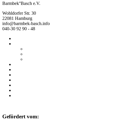
Barmbek°Basch e.V.
Wohldorfer Str. 30
22081 Hamburg
info@barmbek-basch.info
040-30 92 90 - 48
Start
Über uns
Wer wir sind
Mehr von uns
Ausstellungen
Programm
Beratung
Einrichtungen
Raumvermietung
Kontakt
Datenschutz
Impressum
Gefördert vom: