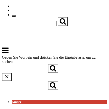
Skip
Einfache Sprache
to
Textgröße
content
Basch
Zentrum für Kirche, Kultur und Soziales
Menu
Geben Sie Wort ein und drücken Sie die Eingabetaste, um zu
suchen
← Zurück zur Übersicht
Kinder