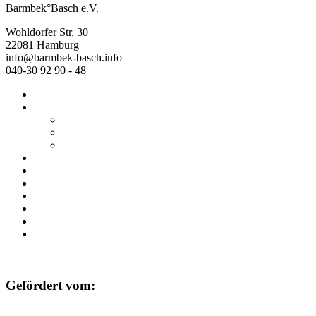
Barmbek°Basch e.V.
Wohldorfer Str. 30
22081 Hamburg
info@barmbek-basch.info
040-30 92 90 - 48
Start
Über uns
Wer wir sind
Mehr von uns
Ausstellungen
Programm
Beratung
Einrichtungen
Raumvermietung
Kontakt
Datenschutz
Impressum
Gefördert vom: