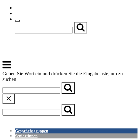
Skip
Einfache Sprache
to
Textgröße
content
Basch
Zentrum für Kirche, Kultur und Soziales
Menu
Geben Sie Wort ein und drücken Sie die Eingabetaste, um zu
suchen
← Zurück zur Übersicht
Gesprächsgruppen
Senior:innen