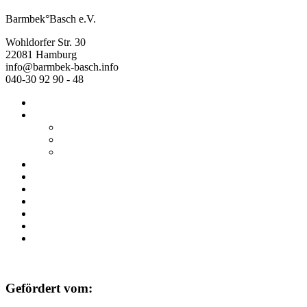
Barmbek°Basch e.V.
Wohldorfer Str. 30
22081 Hamburg
info@barmbek-basch.info
040-30 92 90 - 48
Start
Über uns
Wer wir sind
Mehr von uns
Ausstellungen
Programm
Beratung
Einrichtungen
Raumvermietung
Kontakt
Datenschutz
Impressum
Gefördert vom: