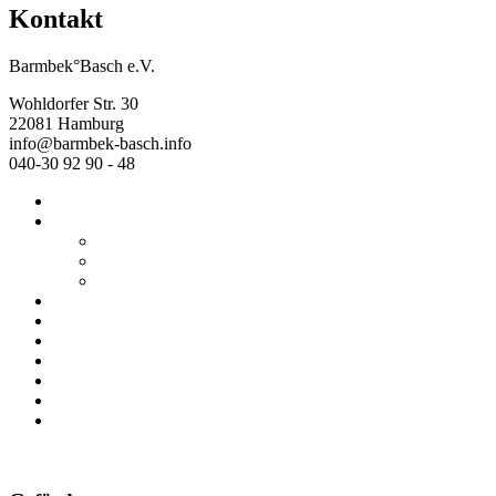
Kontakt
Barmbek°Basch e.V.
Wohldorfer Str. 30
22081 Hamburg
info@barmbek-basch.info
040-30 92 90 - 48
Start
Über uns
Wer wir sind
Mehr von uns
Ausstellungen
Programm
Beratung
Einrichtungen
Raumvermietung
Kontakt
Datenschutz
Impressum