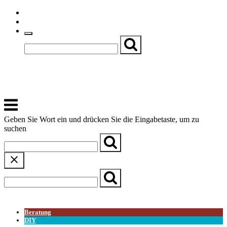
Skip
Einfache Sprache
to
Textgröße
content
Basch
Zentrum für Kirche, Kultur und Soziales
Menu
Geben Sie Wort ein und drücken Sie die Eingabetaste, um zu
suchen
← Zurück zur Übersicht
Beratung
DIY