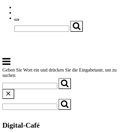
Skip
Einfache Sprache
to
Textgröße
content
Basch
Zentrum für Kirche, Kultur und Soziales
Menu
Geben Sie Wort ein und drücken Sie die Eingabetaste, um zu
suchen
← Zurück zur Übersicht
Digital-Café