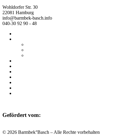
Wohldorfer Str. 30
22081 Hamburg
info@barmbek-basch.info
040-30 92 90 - 48
Start
Über uns
Wer wir sind
Mehr von uns
Ausstellungen
Programm
Beratung
Einrichtungen
Raumvermietung
Kontakt
Datenschutz
Impressum
Gefördert vom:
© 2026 Barmbek°Basch – Alle Rechte vorbehalten