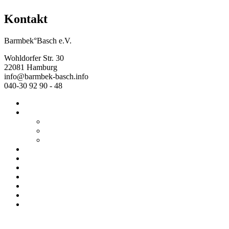
Kontakt
Barmbek°Basch e.V.
Wohldorfer Str. 30
22081 Hamburg
info@barmbek-basch.info
040-30 92 90 - 48
Start
Über uns
Wer wir sind
Mehr von uns
Ausstellungen
Programm
Beratung
Einrichtungen
Raumvermietung
Kontakt
Datenschutz
Impressum