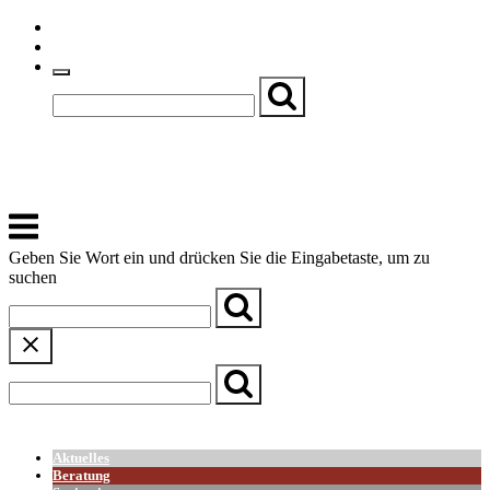
Skip
Einfache Sprache
to
Textgröße
content
Basch
Zentrum für Kirche, Kultur und Soziales
Menu
Geben Sie Wort ein und drücken Sie die Eingabetaste, um zu
suchen
← Zurück zur Übersicht
Aktuelles
Beratung