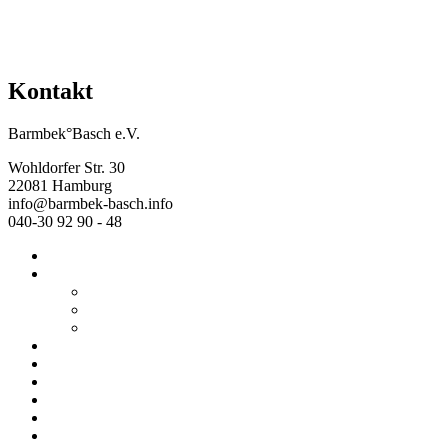
Kontakt
Barmbek°Basch e.V.
Wohldorfer Str. 30
22081 Hamburg
info@barmbek-basch.info
040-30 92 90 - 48
Start
Über uns
Wer wir sind
Mehr von uns
Ausstellungen
Programm
Beratung
Einrichtungen
Raumvermietung
Kontakt
Datenschutz