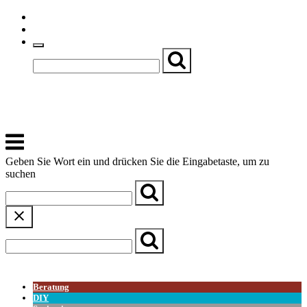
Skip
Einfache Sprache
to
Textgröße
content
Basch
Zentrum für Kirche, Kultur und Soziales
Menu
Geben Sie Wort ein und drücken Sie die Eingabetaste, um zu
suchen
← Zurück zur Übersicht
Beratung
DIY