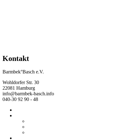
Kontakt
Barmbek°Basch e.V.
Wohldorfer Str. 30
22081 Hamburg
info@barmbek-basch.info
040-30 92 90 - 48
Start
Über uns
Wer wir sind
Mehr von uns
Ausstellungen
Programm