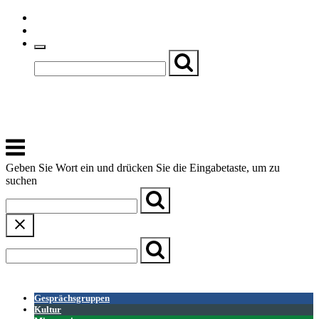
Skip
Einfache Sprache
to
Textgröße
content
Basch
Zentrum für Kirche, Kultur und Soziales
Menu
Geben Sie Wort ein und drücken Sie die Eingabetaste, um zu
suchen
← Zurück zur Übersicht
Gesprächsgruppen
Kultur