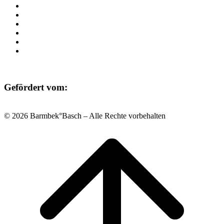
Beratung
Einrichtungen
Raumvermietung
Kontakt
Datenschutz
Impressum
Gefördert vom:
© 2026 Barmbek°Basch – Alle Rechte vorbehalten
Scroll
to
top