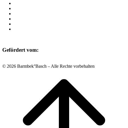
Beratung
Einrichtungen
Raumvermietung
Kontakt
Datenschutz
Impressum
Gefördert vom:
© 2026 Barmbek°Basch – Alle Rechte vorbehalten
Scroll
to
top