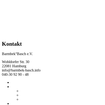
Kontakt
Barmbek°Basch e.V.
Wohldorfer Str. 30
22081 Hamburg
info@barmbek-basch.info
040-30 92 90 - 48
Start
Über uns
Wer wir sind
Mehr von uns
Ausstellungen
Programm