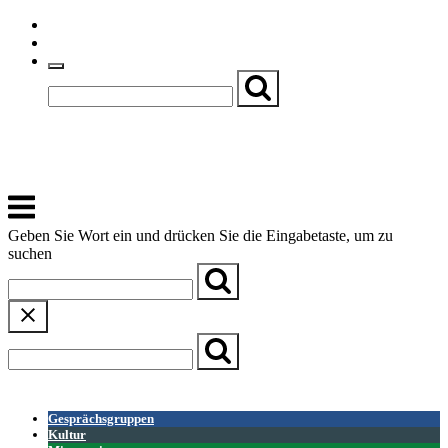
Skip
Einfache Sprache
to
Textgröße
content
Basch
Zentrum für Kirche, Kultur und Soziales
Menu
Geben Sie Wort ein und drücken Sie die Eingabetaste, um zu
suchen
← Zurück zur Übersicht
Gesprächsgruppen
Kultur