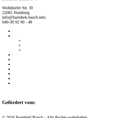
Wohldorfer Str. 30
22081 Hamburg
info@barmbek-basch.info
040-30 92 90 - 48
Start
Über uns
Wer wir sind
Mehr von uns
Ausstellungen
Programm
Beratung
Einrichtungen
Raumvermietung
Kontakt
Datenschutz
Impressum
Gefördert vom:
© 2026 Barmbek°Basch – Alle Rechte vorbehalten