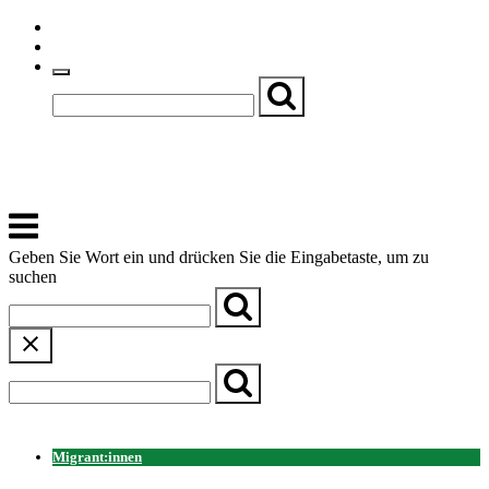
Skip
Einfache Sprache
to
Textgröße
content
Basch
Zentrum für Kirche, Kultur und Soziales
Menu
Geben Sie Wort ein und drücken Sie die Eingabetaste, um zu
suchen
← Zurück zur Übersicht
Migrant:innen