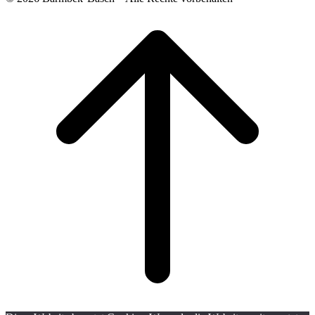
Scroll
to
top