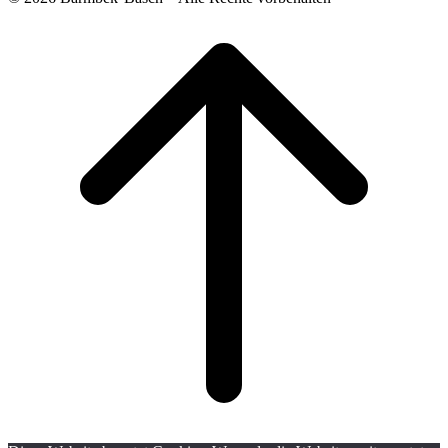
Scroll
to
top