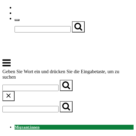
Skip
Einfache Sprache
to
Textgröße
content
Basch
Zentrum für Kirche, Kultur und Soziales
Menu
Geben Sie Wort ein und drücken Sie die Eingabetaste, um zu
suchen
← Zurück zur Übersicht
Migrant:innen