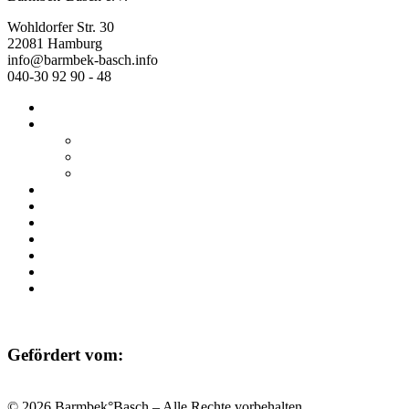
Wohldorfer Str. 30
22081 Hamburg
info@barmbek-basch.info
040-30 92 90 - 48
Start
Über uns
Wer wir sind
Mehr von uns
Ausstellungen
Programm
Beratung
Einrichtungen
Raumvermietung
Kontakt
Datenschutz
Impressum
Gefördert vom:
© 2026 Barmbek°Basch – Alle Rechte vorbehalten