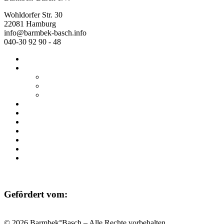
Wohldorfer Str. 30
22081 Hamburg
info@barmbek-basch.info
040-30 92 90 - 48
Start
Über uns
Wer wir sind
Mehr von uns
Ausstellungen
Programm
Beratung
Einrichtungen
Raumvermietung
Kontakt
Datenschutz
Impressum
Gefördert vom:
© 2026 Barmbek°Basch – Alle Rechte vorbehalten