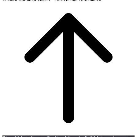
Scroll
to
top