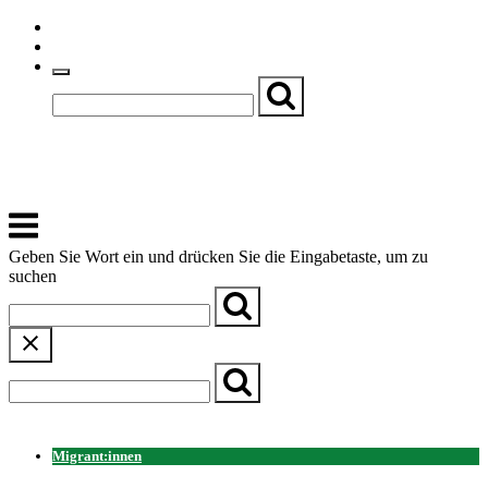
Skip
Einfache Sprache
to
Textgröße
content
Basch
Zentrum für Kirche, Kultur und Soziales
Menu
Geben Sie Wort ein und drücken Sie die Eingabetaste, um zu
suchen
← Zurück zur Übersicht
Migrant:innen