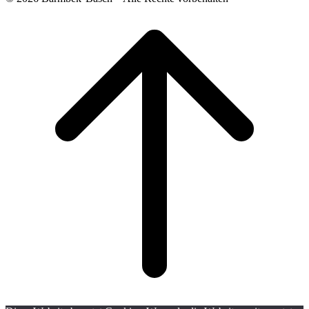
Scroll
to
top