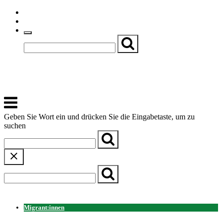
Skip
Einfache Sprache
to
Textgröße
content
Basch
Zentrum für Kirche, Kultur und Soziales
Menu
Geben Sie Wort ein und drücken Sie die Eingabetaste, um zu
suchen
← Zurück zur Übersicht
Migrant:innen