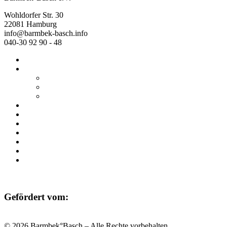
Wohldorfer Str. 30
22081 Hamburg
info@barmbek-basch.info
040-30 92 90 - 48
Start
Über uns
Wer wir sind
Mehr von uns
Ausstellungen
Programm
Beratung
Einrichtungen
Raumvermietung
Kontakt
Datenschutz
Impressum
Gefördert vom:
© 2026 Barmbek°Basch – Alle Rechte vorbehalten